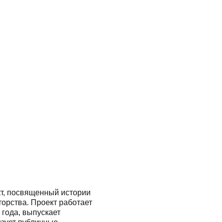
кт, посвященный истории
орства. Проект работает
 года, выпускает