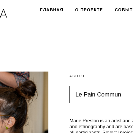
А
А
ГЛАВНАЯ
ГЛАВНАЯ
О ПРОЕКТЕ
О ПРОЕКТЕ
СОБЫТ
СОБЫТ
ABOUT
Le Pain Commun
Marie Preston is an artist and 
and ethnography and are base
all participants. Several proj