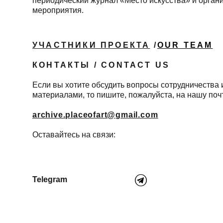
периодический журнал «Место искусства» и орган
мероприятия.
УЧАСТНИКИ ПРОЕКТА
/
OUR TEAM
КОНТАКТЫ / CONTACT US
Если вы хотите обсудить вопросы сотрудничества
материалами, то пишите, пожалуйста, на нашу поч
archive.placeofart@gmail.com
Оставайтесь на связи:
Telegram
YouTube