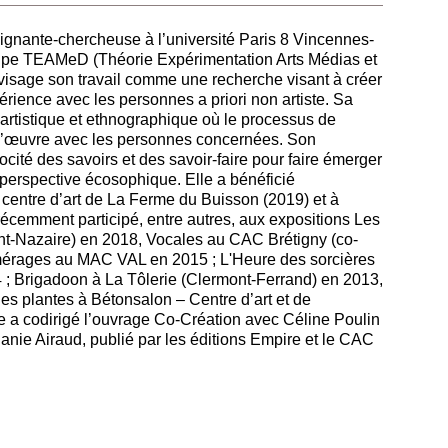
eignante-chercheuse à l’université Paris 8 Vincennes-
ipe TEAMeD (Théorie Expérimentation Arts Médias et
visage son travail comme une recherche visant à créer
ience avec les personnes a priori non artiste. Sa
artistique et ethnographique où le processus de
 l’œuvre avec les personnes concernées. Son
cité des savoirs et des savoir-faire pour faire émerger
rspective écosophique. Elle a bénéficié
 centre d’art de La Ferme du Buisson (2019) et à
récemment participé, entre autres, aux expositions Les
int-Nazaire) en 2018, Vocales au CAC Brétigny (co-
érages au MAC VAL en 2015 ; L'Heure des sorcières
 ; Brigadoon à La Tôlerie (Clermont-Ferrand) en 2013,
des plantes à Bétonsalon – Centre d’art et de
le a codirigé l’ouvrage Co-Création avec Céline Poulin
anie Airaud, publié par les éditions Empire et le CAC