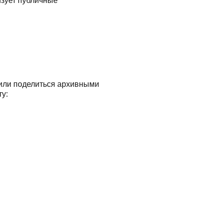
изует публичные
 или поделиться архивными
ту: