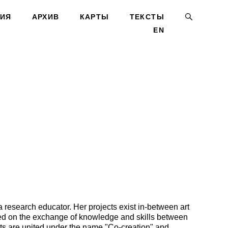
ИЯ
ИЯ
АРХИВ
АРХИВ
КАРТЫ
КАРТЫ
ТЕКСТЫ
ТЕКСТЫ
EN
EN
a research educator. Her projects exist in-between art
d on the exchange of knowledge and skills between
ects are united under the name "Co-creation" and