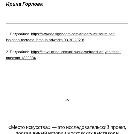
Ирина Горлова
1.
Подробнее:
https://www.designboom.com/art/getty-museum-self-
isolation-recreate-famous-artworks-03-30-2020/
2.
Подробнее:
https://news.artnet.com/art-world/weirdest-art-yorkshire-
museum-1839984
«Место искусства» — это исследовательский проект,
посвященный истории московских выставок и