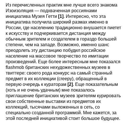
Из перечисленных практик мне лучше всего знакома
Изоизоляция — подхваченная россиянами
инициатива Музея Гетти
[1]
. Интересно, что эта
инициатива получила широкий размах именно в
России, где населению традиционно внушается пиетет
к искусству и подчеркивается дистанция между
обычным зрителем и создателем в гораздо большей
степени, чем на западе. Возможно, именно шанс
преодолеть эту дистанцию побудил российское
население на массовое творчество по имитации
произведений. Еще более интересным мне показался
flashmob британских нехудожественных музеев в
твиттере: своего рода конкурс на самый странный
предмет в их коллекции (creepy), обращенный в
первую очередь к кураторам
[2]
. Еще показательным
(хоть и не очень удачным) мне показалось
приглашение британских музеев зрителям курировать
свои собственные выставки из предметов их
коллекций, тысячами выложенных в сеть, со
специально созданной программой. Мне кажется, за
этой последней инициативой стоит большое будущее.